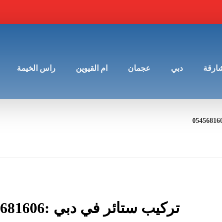
شارقة
دبي
عجمان
ام القيوين
راس الخيمة
تركيب ستائر في دبي :0545681606