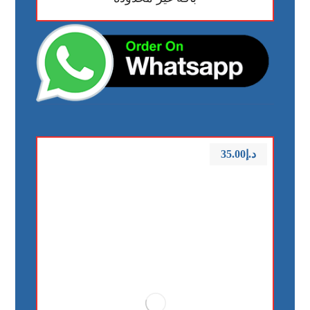
د.إ
35.00