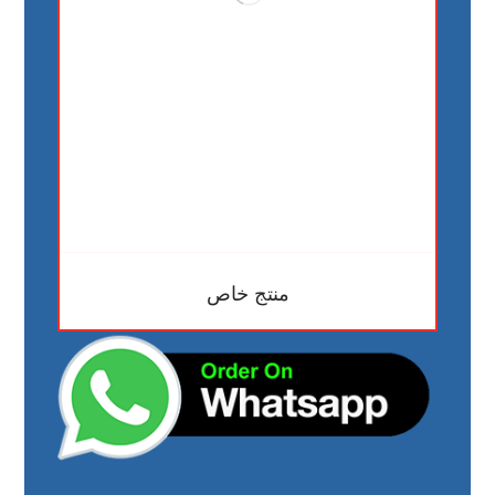
منتج خاص