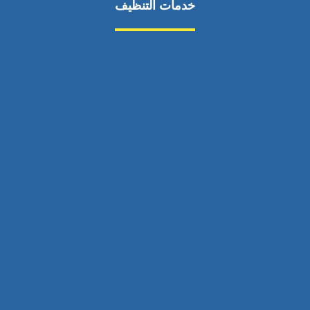
خدمات التنظيف
مكافحة الآفات
مركبة
بناء
غسيل سيارة
صيانة
تجاري
عادي
خدمات
الداخلية
الخارج
اتصال
لورم
معلومات
الخارج
خدمات
خدمات ساخنة