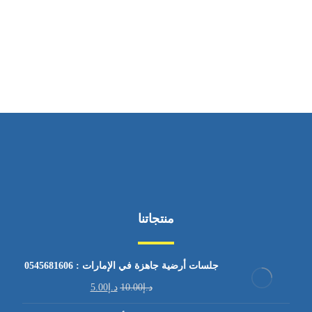
ساعات العمل
من السبت إلى الجمعة 9:٠٠ - 12:٠٠
منتجاتنا
جلسات أرضية جاهزة في الإمارات : 0545681606
د.إ
10.00
د.إ
5.00