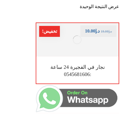
عرض النتيجة الوحيدة
د.إ
10.00
تخفيض!
د.إ
19.00
نجار في الفجيرة 24 ساعة
:0545681606