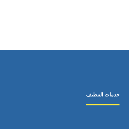
رقم الهاتف
0545681606
خدمات التنظيف
مكافحة الآفات
مركبة
بناء
غسيل سيارة