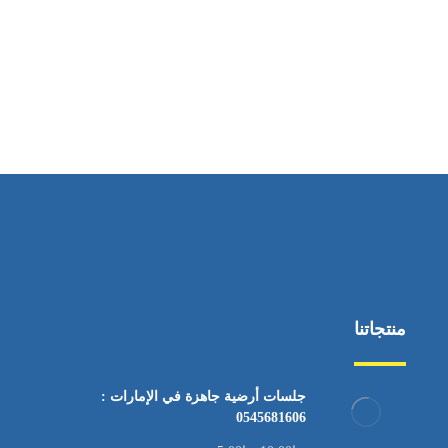
ساعات العمل
من السبت إلى الجمعة 9:٠٠ - 12:٠٠
منتجاتنا
جلسات أرضية جاهزة في الإمارات :
0545681606