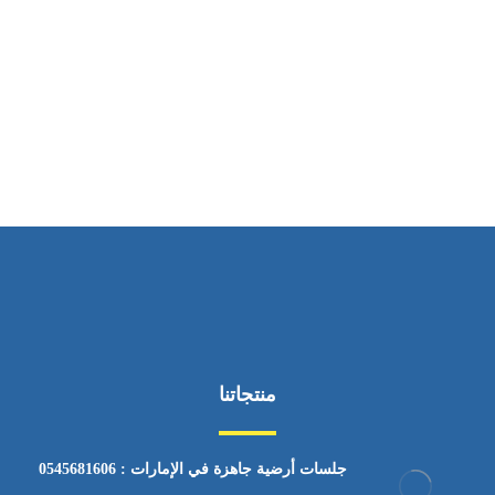
ساعات العمل
من السبت إلى الجمعة 9:٠٠ - 12:٠٠
منتجاتنا
جلسات أرضية جاهزة في الإمارات : 0545681606