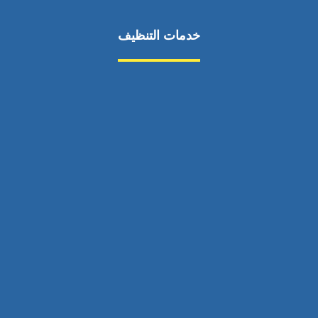
خدمات التنظيف
مكافحة الآفات
مركبة
بناء
غسيل سيارة
صيانة
تجاري
عادي
خدمات
الداخلية
الخارج
اتصال
لورم
معلومات
الخارج