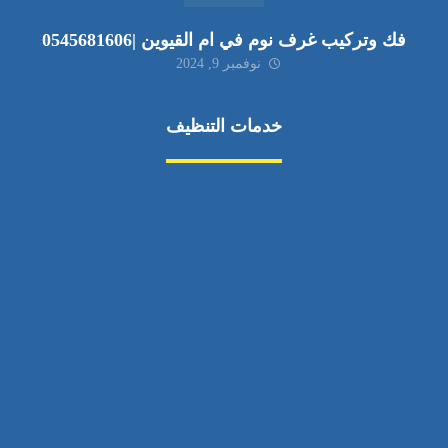
فك وتركيب غرف نوم في ام القيوين |0545681606
نوفمبر 9, 2024
خدمات التنظيف
مكافحة الآفات
مركبة
بناء
غسيل سيارة
صيانة
تجاري
عادي
خدمات
الداخلية
الخارج
اتصال