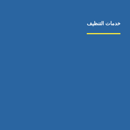
خدمات التنظيف
مكافحة الآفات
مركبة
بناء
غسيل سيارة
صيانة
تجاري
عادي
خدمات
الداخلية
الخارج
اتصال
لورم
معلومات
الخارج
خدمات
خدمات ساخنة