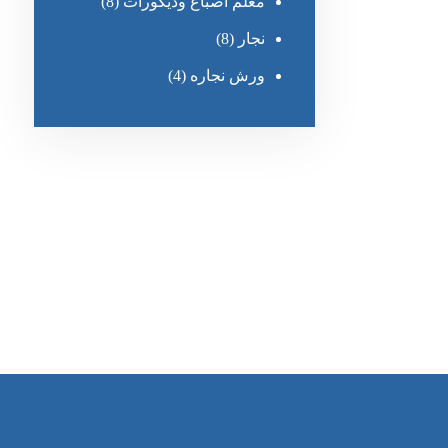
معلم أصباغ وديكورات
(8)
نجار
(8)
ورش نجاره
(4)
رقم الهاتف
0545681606