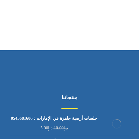
ساعات العمل
من السبت إلى الجمعة 9:٠٠ - 12:٠٠
منتجاتنا
جلسات أرضية جاهزة في الإمارات : 0545681606
د.إ
10.00
د.إ
5.00