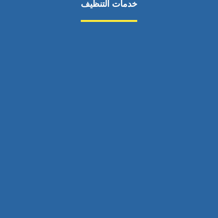
خدمات التنظيف
مكافحة الآفات
مركبة
بناء
غسيل سيارة
صيانة
تجاري
عادي
خدمات
الداخلية
الخارج
اتصال
لورم
معلومات
الخارج
خدمات
خدمات ساخنة