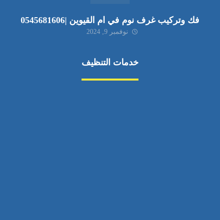
فك وتركيب غرف نوم في ام القيوين |0545681606
نوفمبر 9, 2024
خدمات التنظيف
مكافحة الآفات
مركبة
بناء
غسيل سيارة
صيانة
تجاري
عادي
خدمات
الداخلية
الخارج
اتصال