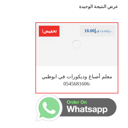
عرض النتيجة الوحيدة
د.إ
10.00
تخفيض!
د.إ
15.00
معلم أصباغ وديكورات في ابوظبي
:0545681606