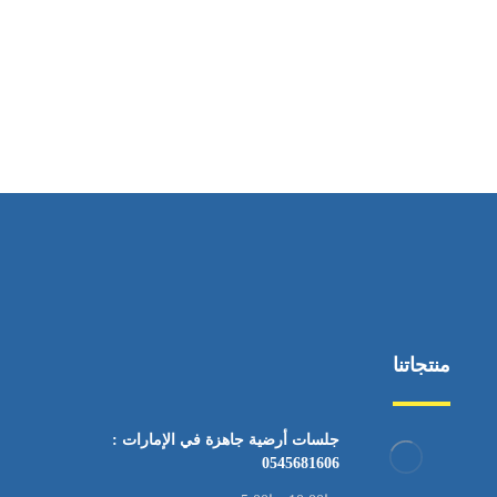
ساعات العمل
من السبت إلى الجمعة 9:٠٠ - 12:٠٠
منتجاتنا
جلسات أرضية جاهزة في الإمارات :
0545681606