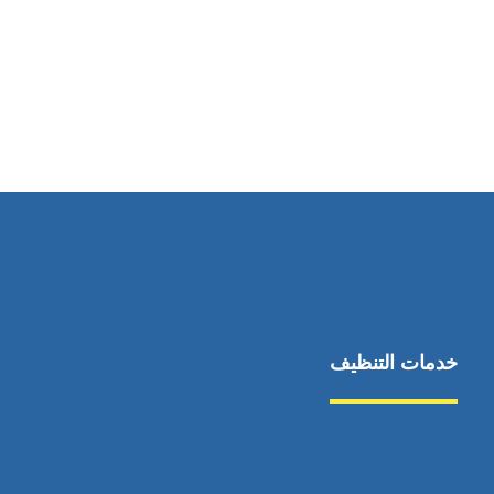
رقم الهاتف
0545681606
خدمات التنظيف
مكافحة الآفات
مركبة
بناء
غسيل سيارة