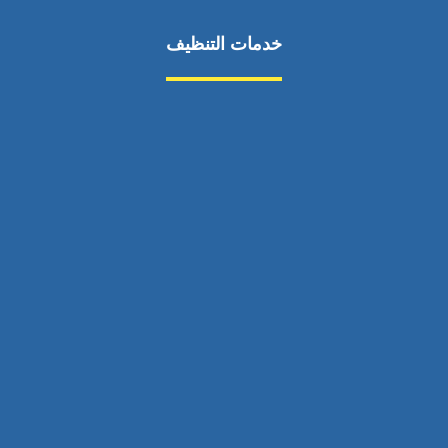
خدمات التنظيف
مكافحة الآفات
مركبة
بناء
غسيل سيارة
صيانة
تجاري
عادي
خدمات
الداخلية
الخارج
اتصال
لورم
معلومات
الخارج