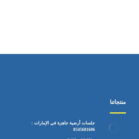
ساعات العمل
من السبت إلى الجمعة 9:٠٠ - 12:٠٠
منتجاتنا
جلسات أرضية جاهزة في الإمارات :
0545681606