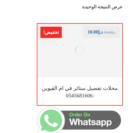
عرض النتيجة الوحيدة
د.إ
10.00
تخفيض!
د.إ
30.00
محلات تفصيل ستائر في ام القيوين
:0545681606