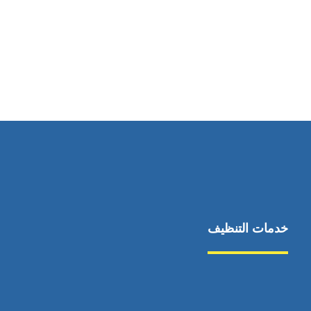
رقم الهاتف
0545681606
خدمات التنظيف
مكافحة الآفات
مركبة
بناء
غسيل سيارة