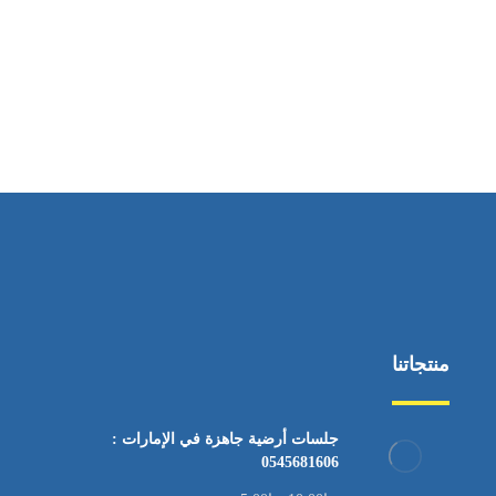
ساعات العمل
من السبت إلى الجمعة 9:٠٠ - 12:٠٠
منتجاتنا
جلسات أرضية جاهزة في الإمارات :
0545681606