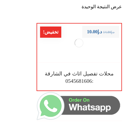
عرض النتيجة الوحيدة
د.إ
10.00
تخفيض!
د.إ
14.00
محلات تفصيل اثاث في الشارقة
:0545681606