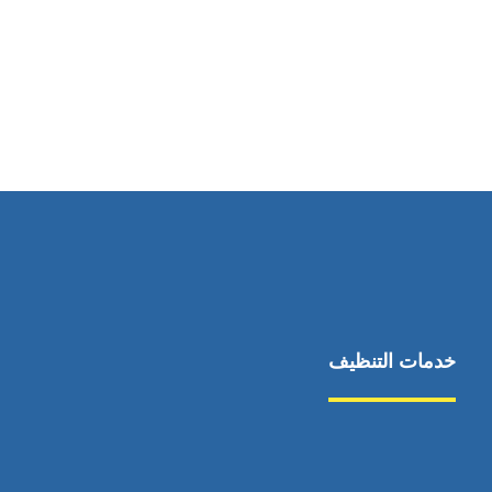
رقم الهاتف
0545681606
خدمات التنظيف
مكافحة الآفات
مركبة
بناء
غسيل سيارة