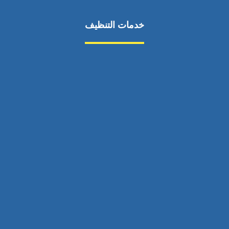
خدمات التنظيف
مكافحة الآفات
مركبة
بناء
غسيل سيارة
صيانة
تجاري
عادي
خدمات
الداخلية
الخارج
اتصال
لورم
معلومات
الخارج