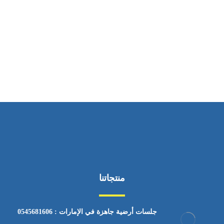
ساعات العمل
من السبت إلى الجمعة 9:٠٠ - 12:٠٠
منتجاتنا
جلسات أرضية جاهزة في الإمارات : 0545681606