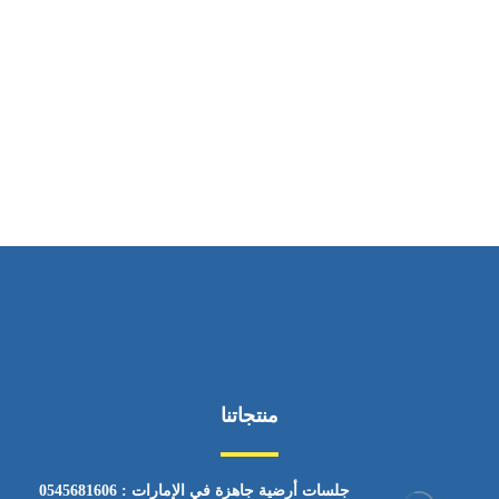
ساعات العمل
من السبت إلى الجمعة 9:٠٠ - 12:٠٠
منتجاتنا
جلسات أرضية جاهزة في الإمارات : 0545681606