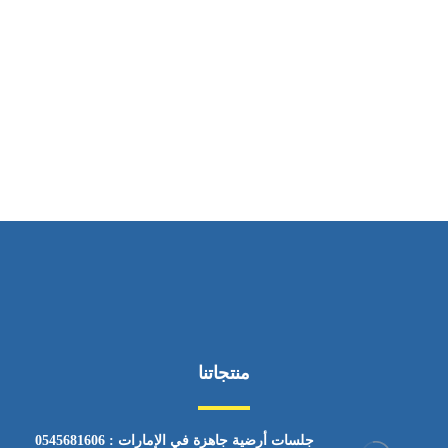
ساعات العمل
من السبت إلى الجمعة 9:٠٠ - 12:٠٠
منتجاتنا
جلسات أرضية جاهزة في الإمارات : 0545681606