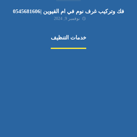
فك وتركيب غرف نوم في ام القيوين |0545681606
نوفمبر 9, 2024
خدمات التنظيف
مكافحة الآفات
مركبة
بناء
غسيل سيارة
صيانة
تجاري
عادي
خدمات
الداخلية
الخارج
اتصال