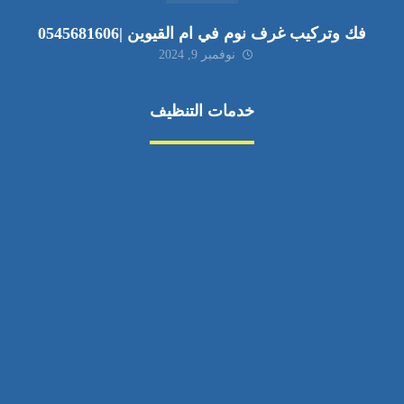
فك وتركيب غرف نوم في ام القيوين |0545681606
نوفمبر 9, 2024
خدمات التنظيف
مكافحة الآفات
مركبة
بناء
غسيل سيارة
صيانة
تجاري
عادي
خدمات
الداخلية
الخارج
اتصال