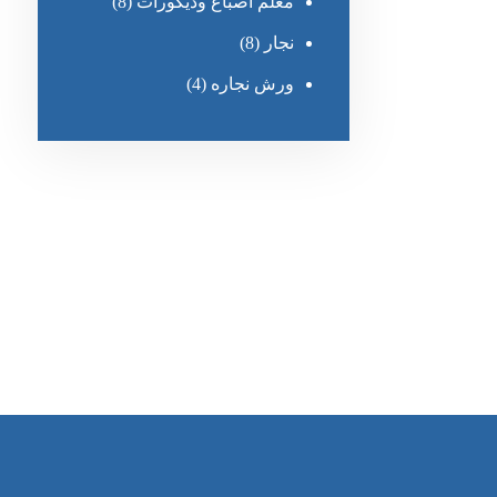
معلم أصباغ وديكورات
(8)
نجار
(8)
ورش نجاره
(4)
رقم الهاتف
0545681606