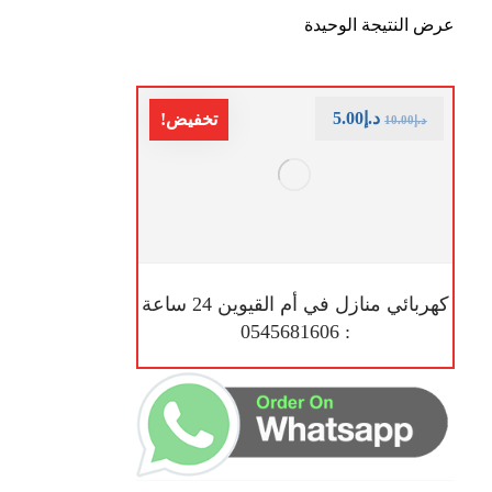
عرض النتيجة الوحيدة
د.إ
5.00
تخفيض!
د.إ
10.00
كهربائي منازل في أم القيوين 24 ساعة
: 0545681606