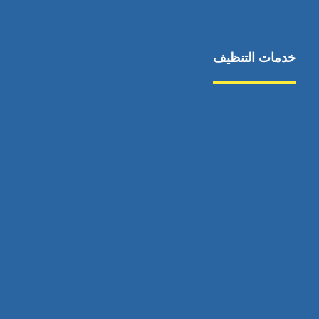
خدمات التنظيف
مكافحة الآفات
مركبة
بناء
غسيل سيارة
صيانة
تجاري
عادي
خدمات
الداخلية
الخارج
اتصال
لورم
معلومات
الخارج
خدمات
خدمات ساخنة