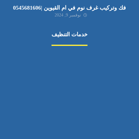
فك وتركيب غرف نوم في ام القيوين |0545681606
نوفمبر 9, 2024
خدمات التنظيف
مكافحة الآفات
مركبة
بناء
غسيل سيارة
صيانة
تجاري
عادي
خدمات
الداخلية
الخارج
اتصال
لورم