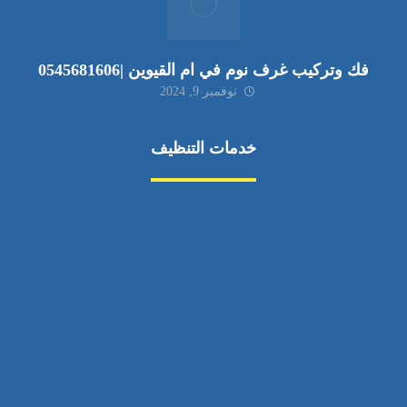
فك وتركيب غرف نوم في ام القيوين |0545681606
نوفمبر 9, 2024
خدمات التنظيف
مكافحة الآفات
مركبة
بناء
غسيل سيارة
صيانة
تجاري
عادي
خدمات
الداخلية
الخارج