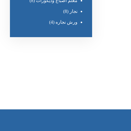
معلم أصباغ وديكورات
(8)
نجار
(8)
ورش نجاره
(4)
رقم الهاتف
0545681606