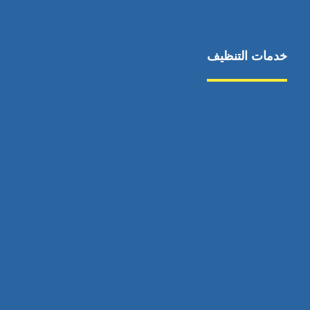
خدمات التنظيف
مكافحة الآفات
مركبة
بناء
غسيل سيارة
صيانة
تجاري
عادي
خدمات
الداخلية
الخارج
اتصال
لورم
معلومات
الخارج
خدمات
خدمات ساخنة