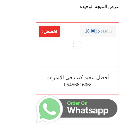
عرض النتيجة الوحيدة
د.إ
18.00
تخفيض!
د.إ
24.00
أفضل تنجيد كنب في الإمارات
:0545681606