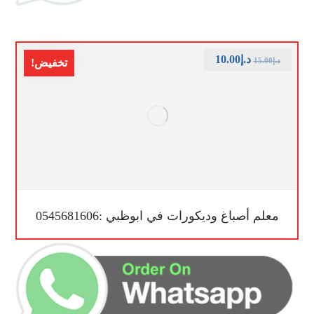
د.إ
10.00
د.إ
15.00
تخفيض!
معلم أصباغ وديكورات في ابوظبي :0545681606