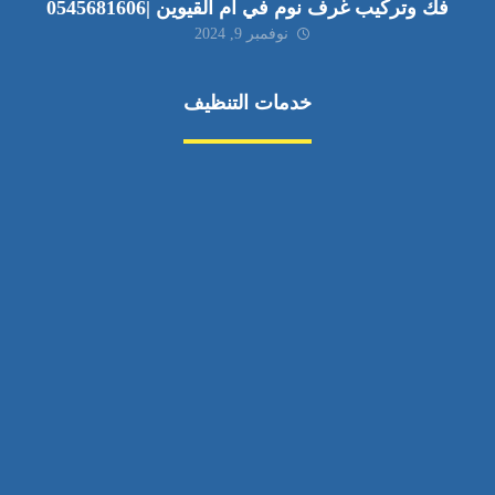
فك وتركيب غرف نوم في ام القيوين |0545681606
نوفمبر 9, 2024
خدمات التنظيف
مكافحة الآفات
مركبة
بناء
غسيل سيارة
صيانة
تجاري
عادي
خدمات
الداخلية
الخارج
اتصال
لورم