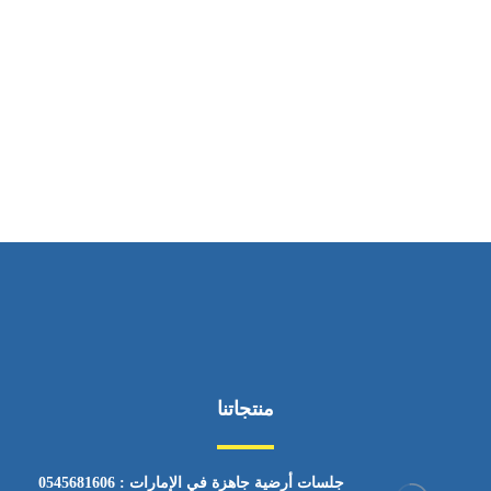
ساعات العمل
من السبت إلى الجمعة 9:٠٠ - 12:٠٠
منتجاتنا
جلسات أرضية جاهزة في الإمارات : 0545681606