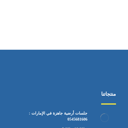
ساعات العمل
من السبت إلى الجمعة 9:٠٠ - 12:٠٠
منتجاتنا
جلسات أرضية جاهزة في الإمارات :
0545681606