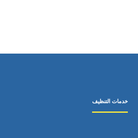
رقم الهاتف
0545681606
خدمات التنظيف
مكافحة الآفات
مركبة
بناء
غسيل سيارة