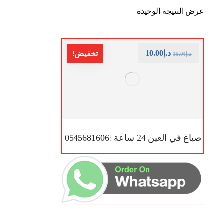
عرض النتيجة الوحيدة
د.إ
10.00
تخفيض!
د.إ
15.00
صباغ في العين 24 ساعة :0545681606