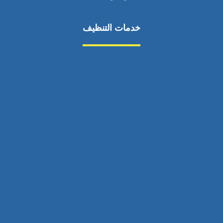
خدمات التنظيف
مكافحة الآفات
مركبة
بناء
غسيل سيارة
صيانة
تجاري
عادي
خدمات
الداخلية
الخارج
اتصال
لورم
معلومات
الخارج