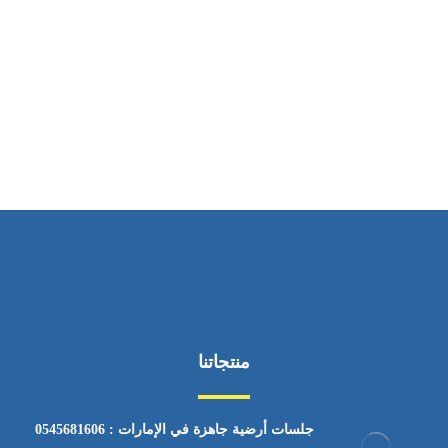
ساعات العمل
من السبت إلى الجمعة 9:٠٠ - 12:٠٠
منتجاتنا
جلسات أرضية جاهزة في الإمارات : 0545681606