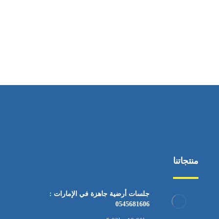
ساعات العمل
من السبت إلى الجمعة 9:٠٠ - 12:٠٠
منتجاتنا
جلسات أرضية جاهزة في الإمارات :
0545681606