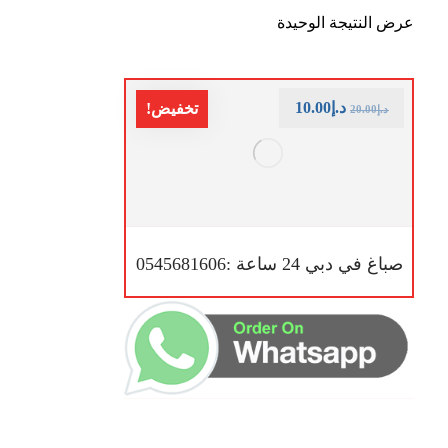
عرض النتيجة الوحيدة
د.إ
10.00
تخفيض!
د.إ
20.00
صباغ في دبي 24 ساعة :0545681606