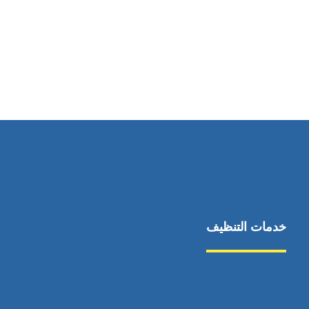
رقم الهاتف
0545681606
خدمات التنظيف
مكافحة الآفات
مركبة
بناء
غسيل سيارة