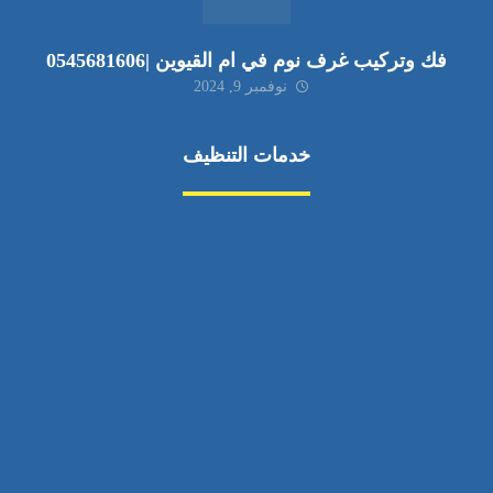
فك وتركيب غرف نوم في ام القيوين |0545681606
نوفمبر 9, 2024
خدمات التنظيف
مكافحة الآفات
مركبة
بناء
غسيل سيارة
صيانة
تجاري
عادي
خدمات
الداخلية
الخارج