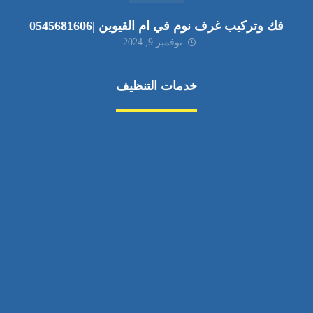
فك وتركيب غرف نوم في ام القيوين |0545681606
نوفمبر 9, 2024
خدمات التنظيف
مكافحة الآفات
مركبة
بناء
غسيل سيارة
صيانة
تجاري
عادي
خدمات
الداخلية
الخارج
اتصال