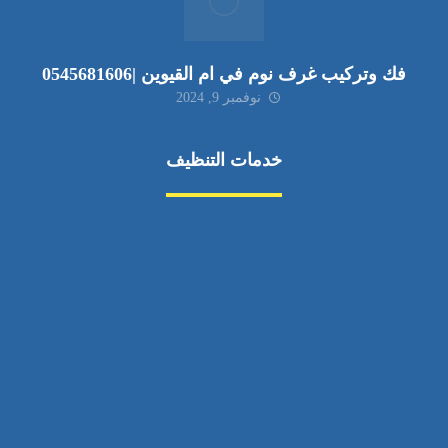
فك وتركيب غرف نوم في ام القيوين |0545681606
نوفمبر 9, 2024
خدمات التنظيف
مكافحة الآفات
مركبة
بناء
غسيل سيارة
صيانة
تجاري
عادي
خدمات
الداخلية
الخارج