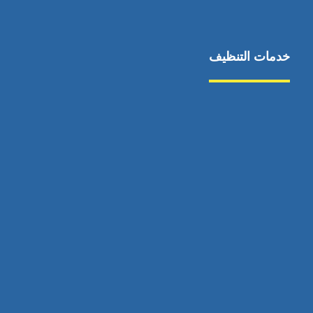
خدمات التنظيف
مكافحة الآفات
مركبة
بناء
غسيل سيارة
صيانة
تجاري
عادي
خدمات
الداخلية
الخارج
اتصال
لورم
معلومات
الخارج
خدمات
خدمات ساخنة