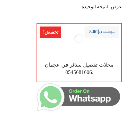
عرض النتيجة الوحيدة
د.إ
8.00
تخفيض!
د.إ
19.00
محلات تفصيل ستائر في عجمان
:0545681606