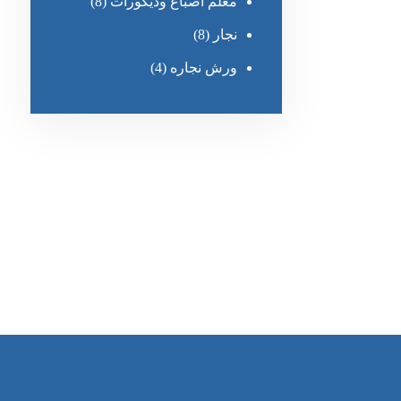
معلم أصباغ وديكورات
(8)
نجار
(8)
ورش نجاره
(4)
رقم الهاتف
0545681606