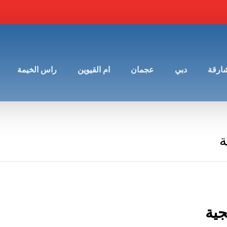
شارقة
دبي
عجمان
ام القيوين
راس الخيمة
ة
جية