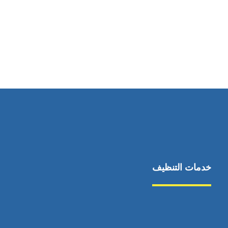
رقم الهاتف
0545681606
خدمات التنظيف
مكافحة الآفات
مركبة
بناء
غسيل سيارة