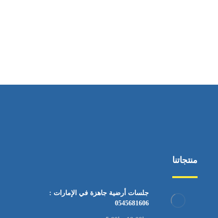
ساعات العمل
من السبت إلى الجمعة 9:٠٠ - 12:٠٠
منتجاتنا
جلسات أرضية جاهزة في الإمارات :
0545681606