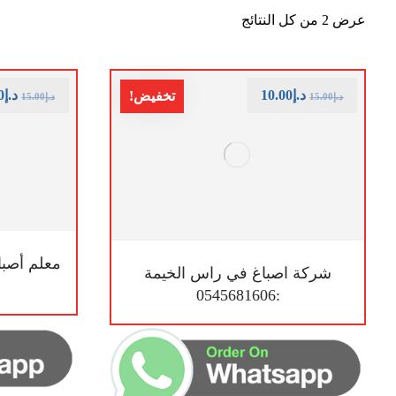
عرض ⁦2⁩ من كل النتائج
د.إ
10.00
د.إ
0
تخفيض!
د.إ
15.00
د.إ
15.00
معلم أصبا
شركة اصباغ في راس الخيمة
:0545681606