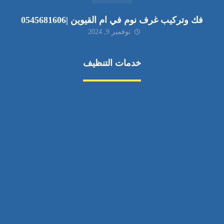
فك وتركيب غرف نوم في ام القيوين |0545681606
نوفمبر 9, 2024
خدمات التنظيف
مكافحة الآفات
مركبة
بناء
غسيل سيارة
صيانة
تجاري
عادي
خدمات
الداخلية
الخارج
اتصال