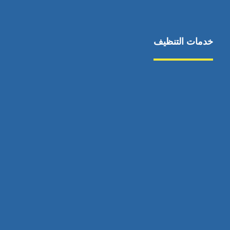
خدمات التنظيف
مكافحة الآفات
مركبة
بناء
غسيل سيارة
صيانة
تجاري
عادي
خدمات
الداخلية
الخارج
اتصال
لورم
معلومات
الخارج
خدمات
خدمات ساخنة