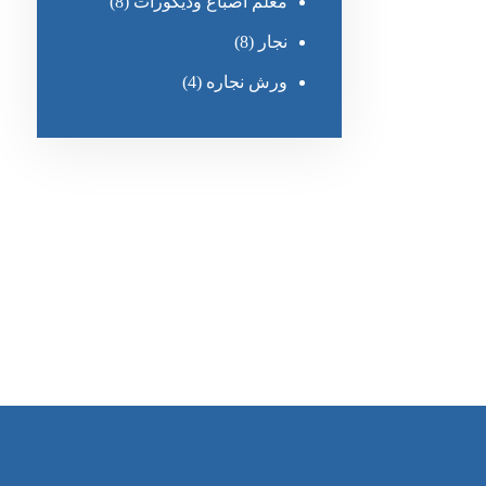
معلم أصباغ وديكورات
(8)
نجار
(8)
ورش نجاره
(4)
رقم الهاتف
0545681606