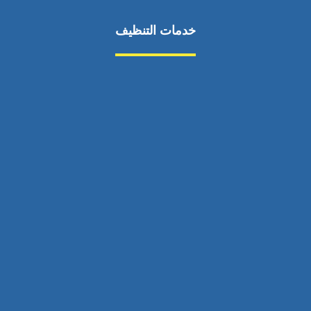
خدمات التنظيف
مكافحة الآفات
مركبة
بناء
غسيل سيارة
صيانة
تجاري
عادي
خدمات
الداخلية
الخارج
اتصال
لورم
معلومات
الخارج