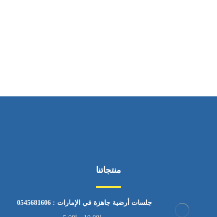
ساعات العمل
من السبت إلى الجمعة 9:٠٠ - 12:٠٠
منتجاتنا
جلسات أرضية جاهزة في الإمارات : 0545681606