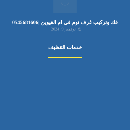
فك وتركيب غرف نوم في ام القيوين |0545681606
نوفمبر 9, 2024
خدمات التنظيف
مكافحة الآفات
مركبة
بناء
غسيل سيارة
صيانة
تجاري
عادي
خدمات
الداخلية
الخارج