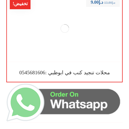
د.إ
9.00
د.إ
13.00
تخفيض!
محلات تنجيد كنب في ابوظبي :0545681606