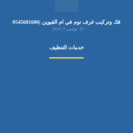
فك وتركيب غرف نوم في ام القيوين |0545681606
نوفمبر 9, 2024
خدمات التنظيف
مكافحة الآفات
مركبة
بناء
غسيل سيارة
صيانة
تجاري
عادي
خدمات
الداخلية
الخارج