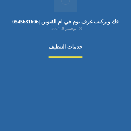
فك وتركيب غرف نوم في ام القيوين |0545681606
نوفمبر 9, 2024
خدمات التنظيف
مكافحة الآفات
مركبة
بناء
غسيل سيارة
صيانة
تجاري
عادي
خدمات
الداخلية
الخارج