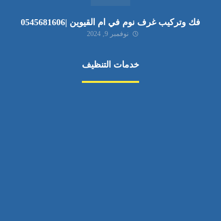
فك وتركيب غرف نوم في ام القيوين |0545681606
نوفمبر 9, 2024
خدمات التنظيف
مكافحة الآفات
مركبة
بناء
غسيل سيارة
صيانة
تجاري
عادي
خدمات
الداخلية
الخارج
اتصال