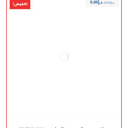
د.إ
9.00
د.إ
19.00
تخفيض!