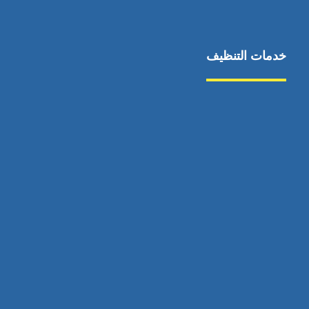
خدمات التنظيف
مكافحة الآفات
مركبة
بناء
غسيل سيارة
صيانة
تجاري
عادي
خدمات
الداخلية
الخارج
اتصال
لورم
معلومات
الخارج
خدمات
خدمات ساخنة