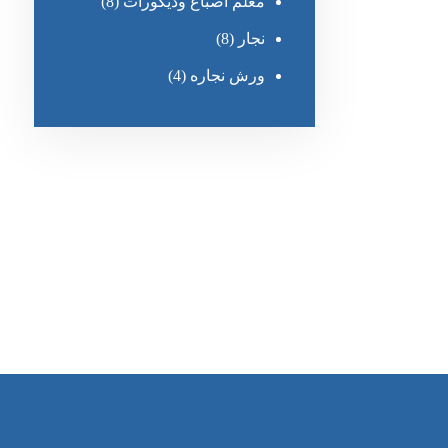
معلم أصباغ وديكورات
(8)
نجار
(8)
ورش نجاره
(4)
رقم الهاتف
0545681606