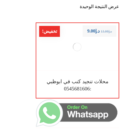
عرض النتيجة الوحيدة
د.إ
9.00
تخفيض!
د.إ
13.00
محلات تنجيد كنب في ابوظبي
:0545681606