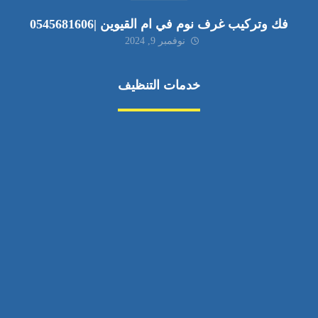
فك وتركيب غرف نوم في ام القيوين |0545681606
نوفمبر 9, 2024
خدمات التنظيف
مكافحة الآفات
مركبة
بناء
غسيل سيارة
صيانة
تجاري
عادي
خدمات
الداخلية
الخارج
اتصال