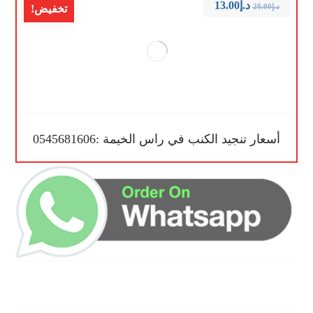
د.إ
13.00
د.إ
20.00
تخفيض!
أسعار تنجيد الكنب في راس الخيمة :0545681606