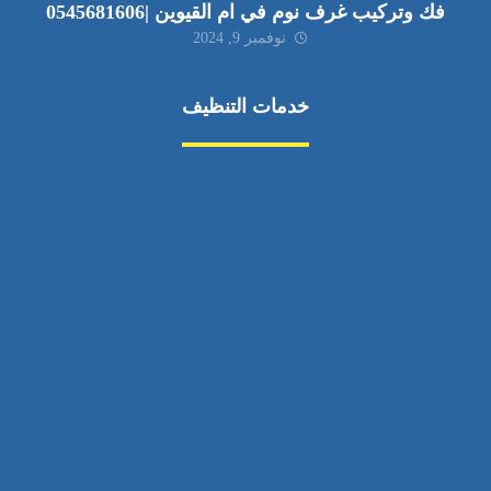
فك وتركيب غرف نوم في ام القيوين |0545681606
نوفمبر 9, 2024
خدمات التنظيف
مكافحة الآفات
مركبة
بناء
غسيل سيارة
صيانة
تجاري
عادي
خدمات
الداخلية
الخارج
اتصال
لورم