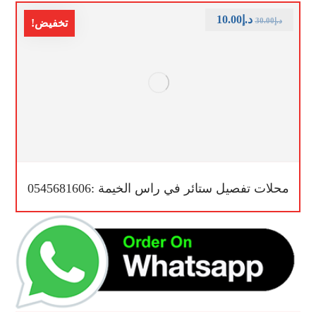
د.إ
10.00
د.إ
30.00
تخفيض!
محلات تفصيل ستائر في راس الخيمة :0545681606