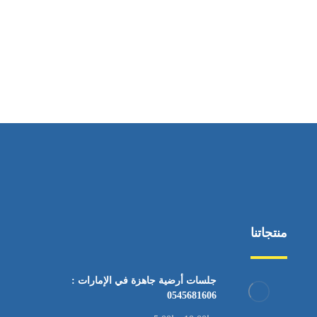
ساعات العمل
من السبت إلى الجمعة 9:٠٠ - 12:٠٠
منتجاتنا
جلسات أرضية جاهزة في الإمارات :
0545681606