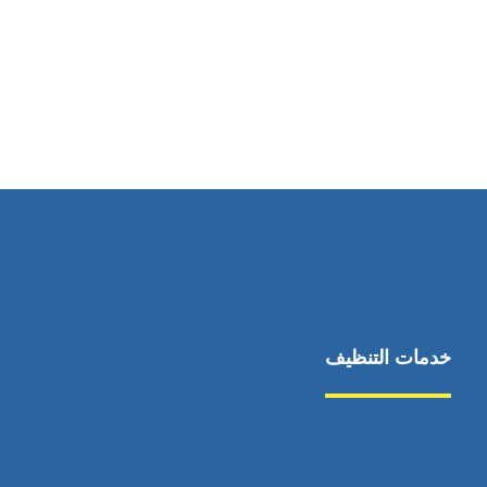
رقم الهاتف
0545681606
خدمات التنظيف
مكافحة الآفات
مركبة
بناء
غسيل سيارة