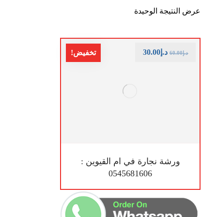
عرض النتيجة الوحيدة
د.إ
30.00
تخفيض!
د.إ
60.00
ورشة نجارة في ام القيوين :
0545681606