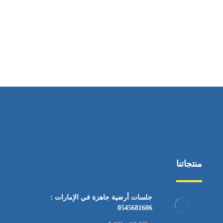
ساعات العمل
من السبت إلى الجمعة 9:٠٠ - 12:٠٠
منتجاتنا
جلسات أرضية جاهزة في الإمارات :
0545681606