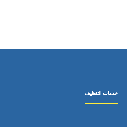
رقم الهاتف
0545681606
خدمات التنظيف
مكافحة الآفات
مركبة
بناء
غسيل سيارة