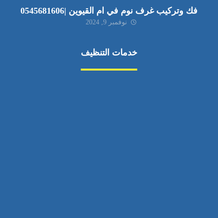
فك وتركيب غرف نوم في ام القيوين |0545681606
نوفمبر 9, 2024
خدمات التنظيف
مكافحة الآفات
مركبة
بناء
غسيل سيارة
صيانة
تجاري
عادي
خدمات
الداخلية
الخارج
اتصال
لورم