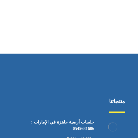
ساعات العمل
من السبت إلى الجمعة 9:٠٠ - 12:٠٠
منتجاتنا
جلسات أرضية جاهزة في الإمارات :
0545681606