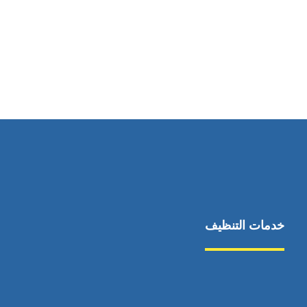
رقم الهاتف
0545681606
خدمات التنظيف
مكافحة الآفات
مركبة
بناء
غسيل سيارة