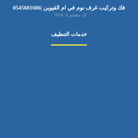
فك وتركيب غرف نوم في ام القيوين |0545681606
نوفمبر 9, 2024
خدمات التنظيف
مكافحة الآفات
مركبة
بناء
غسيل سيارة
صيانة
تجاري
عادي
خدمات
الداخلية
الخارج
اتصال
لورم